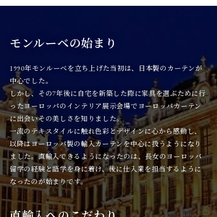
モンルーベの始まり
1990年モンルーベを立ち上げた当初は、日本製のカーテンが
中心でした。
しかし、その7年後に自宅を新築した際に家具を選ぶために行
ったヨーロッパのインテリア展示会場でヨーロッパカーテン
に出会いその美しさを知りました。
一流のテキスタイルに触れ色彩とデザインに心から感動し、
以降はヨーロッパ製の輸入カーテンを中心に扱うようになり
ました。直輸入できるようになったのは、長女のヨーロッパ
留学の経験と語学を身に着け、後に仕入業を担当するように
なったのが始まりです。
直輸入へのこだわり