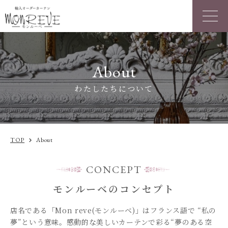
About
わたしたちについて
TOP
About
chevron_right
CONCEPT
モンルーベのコンセプト
店名である「Mon reve(モンルーベ)」はフランス語で “私の
夢”という意味。感動的な美しいカーテンで彩る“夢のある空