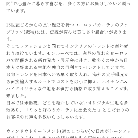
間”で心豊かに暮らす喜びを、多くの方にお届けしたいと願っ
ています。
15世紀ごろからの長い歴史を持つヨーロッパカーテンのファ
ブリック(織物)には、伝統が育んだ美しさや風合いがありま
す。
そしてファッションと同じでインテリアのトレンドは毎年変
わり続けています。モンルーベでは、業界の流れをヨーロッ
パで開催される新作発表・展示会に赴き、数多くの中から日
本人に好まれる生地を独自の目利きでセレクトしています。
最旬トレンドを日本へいち早く取り入れ、海外の大手織元か
ら直接輸入するルートでコストを最小に抑え、ハイセンス&
ハイクオリティな生地をお値打ち価格で取り揃えることが出
来ました。
日本では未販売、どこも紹介していないオリジナル生地も多
数あり、「やっと好みのカーテンに出会えた!」とこだわりの
お客様のお声も多数いらっしゃいます。
ウィンドウトリートメント(窓のしつらい)で日常がトーンアッ