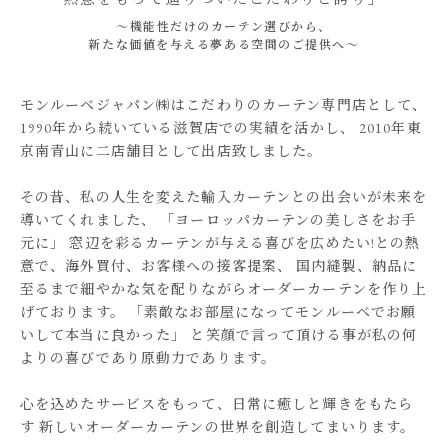
～機能性だけのカーテン選びから、
新たな価値を与える夢ある空間のご提供へ～
モンルーベジャパン㈱はこだわりのカーテン専門店として、
1990年から続いている滋賀店での実績を活かし、
2010年東
京南青山に二店舗目として出店致しました。
その昔、私の人生を変えた輸入カーテンとの出会いが未来を
導いてくれました、
「ヨーロッパカーテンの美しさをお手
元に」
窓辺を彩るカーテンが与える喜びを広めたい!との熱
意で、海外買付、お客様への接客提案、
国内縫製、納品に
至るまで細やかな気を配りながらオーダーカーテンを作り上
げております。
「素敵なお部屋になってモンルーベでお願
いして本当に良かった」
と笑顔で言って頂ける事が私の何
よりの喜びであり原動力であります。
心を込めたサービスをもって、日常に癒しと輝きをもたら
す
新しいオーダーカーテンの世界を創造してまいります。