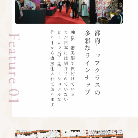
作り手から
ヨーロッパのエモーショナルな
まだ日本には紹介されていない
独自の審美眼で買付けている
多彩なラインナップ
都内トップクラスの
Feature 01
直接仕入れております。