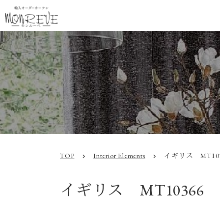
TOP
Interior Elements
イギリス MT103
chevron_right
chevron_right
イギリス MT10366 M