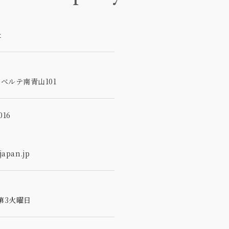
社
5
ベルテ南青山101
16
apan.jp
第3火曜日