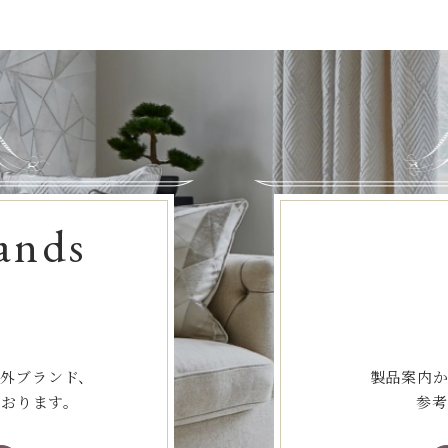
ands
海外ブランド、
製品案内か
ております。
参考