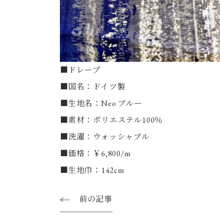
■ドレープ
■国名：ドイツ製
■生地名：Neo ブルー
■素材：ポリエステル100％
■洗濯：ウォッシャブル
■価格：￥6,800/m
■生地巾：142cm
前の記事