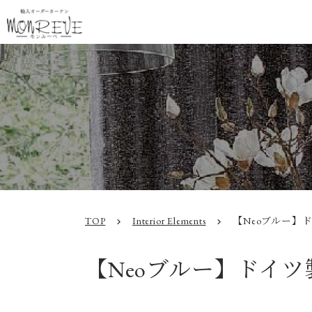
TOP
Interior Elements
【Neoブルー】
chevron_right
chevron_right
【Neoブルー】ドイ