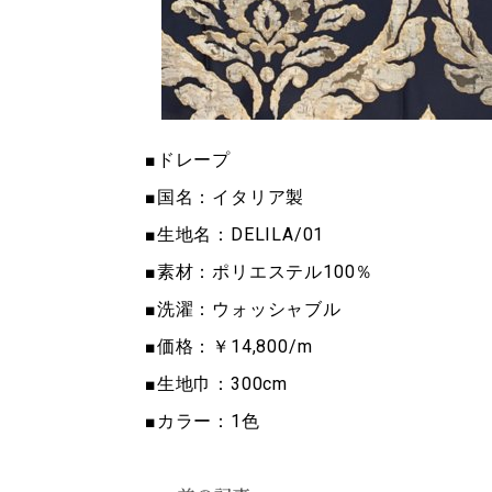
■ドレープ
■国名：イタリア製
■生地名：DELILA/01
■素材：ポリエステル100％
■洗濯：ウォッシャブル
■価格：￥14,800/m
■生地巾：300cm
■カラー：1色