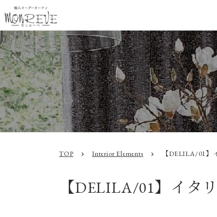
TOP
Interior Elements
【DELILA/0
chevron_right
chevron_right
【DELILA/01】イ