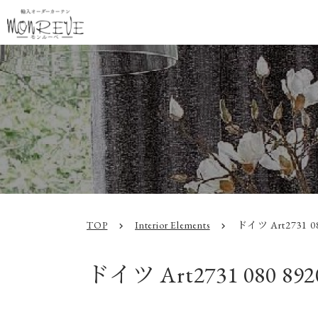
TOP
Interior Elements
ドイツ Art2731 08
chevron_right
chevron_right
ドイツ Art2731 080 892