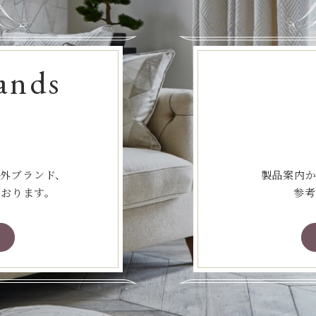
ands
海外ブランド、
製品案内か
ております。
参考