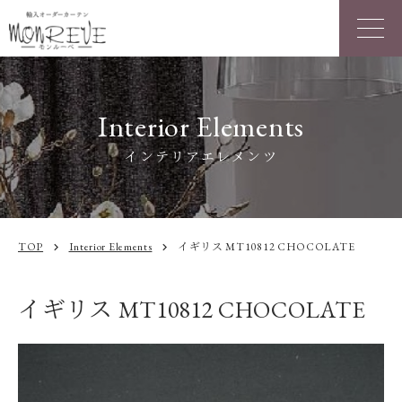
Interior Elements
インテリアエレメンツ
TOP
Interior Elements
イギリス MT10812 CHOCOLATE
chevron_right
chevron_right
イギリス MT10812 CHOCOLATE