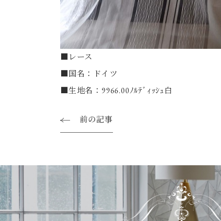
■レース
■国名：ドイツ
■生地名：9966.00ﾉﾙﾃﾞｨｯｼｭ白
前の記事