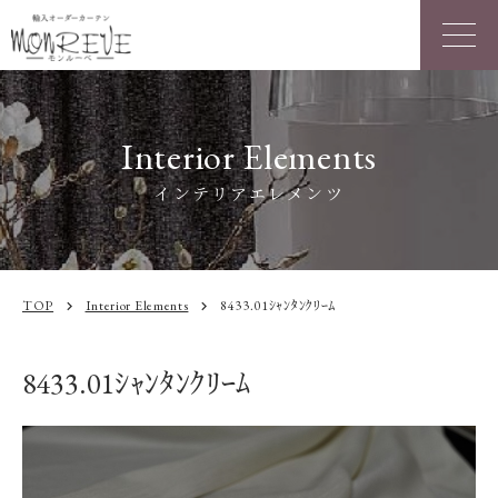
Interior Elements
インテリアエレメンツ
TOP
Interior Elements
8433.01ｼｬﾝﾀﾝｸﾘｰﾑ
chevron_right
chevron_right
8433.01ｼｬﾝﾀﾝｸﾘｰﾑ