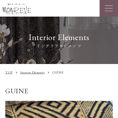
Interior Elements
インテリアエレメンツ
TOP
Interior Elements
GUINE
chevron_right
chevron_right
GUINE