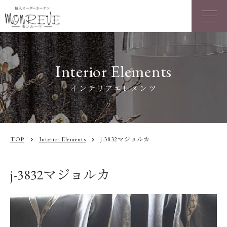
Interior Elements
インテリアエレメンツ
TOP
Interior Elements
j-3832マジョルカ
chevron_right
chevron_right
j-3832マジョルカ