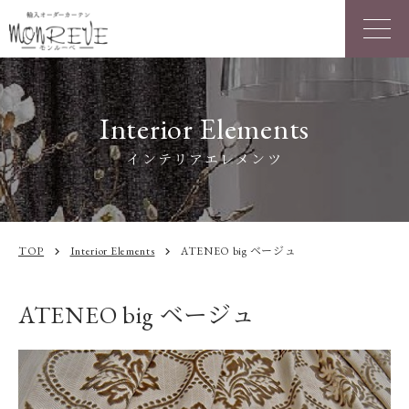
Interior Elements
インテリアエレメンツ
TOP
Interior Elements
ATENEO big ベージュ
chevron_right
chevron_right
ATENEO big ベージュ