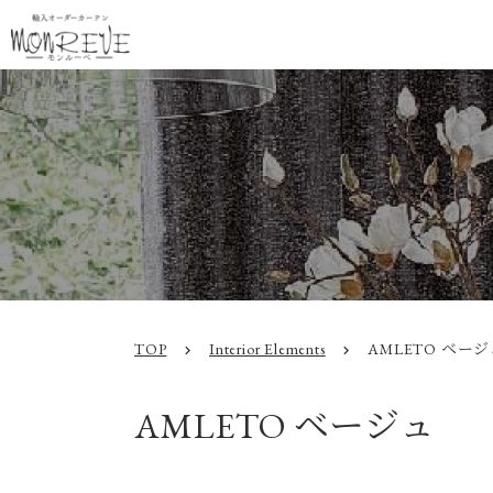
TOP
Interior Elements
AMLETO ベー
chevron_right
chevron_right
AMLETO ベージュ