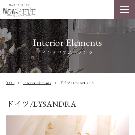
Interior Elements
インテリアエレメンツ
TOP
Interior Elements
ドイツ/LYSANDRA
chevron_right
chevron_right
ドイツ/LYSANDRA