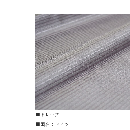
■ドレープ
■国名：ドイツ