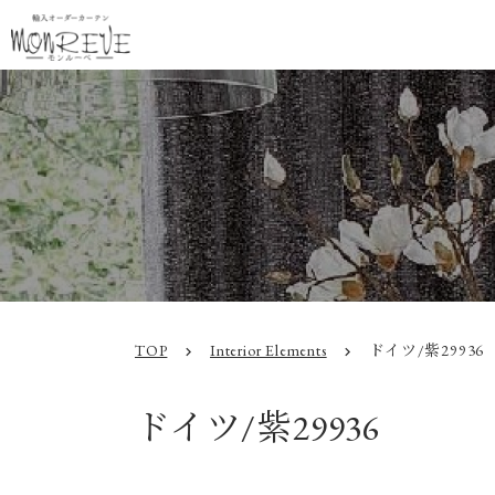
TOP
Interior Elements
ドイツ/紫29936
chevron_right
chevron_right
ドイツ/紫29936