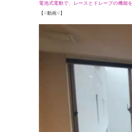
電池式電動で、レースとドレープの機能
【☟動画☟】