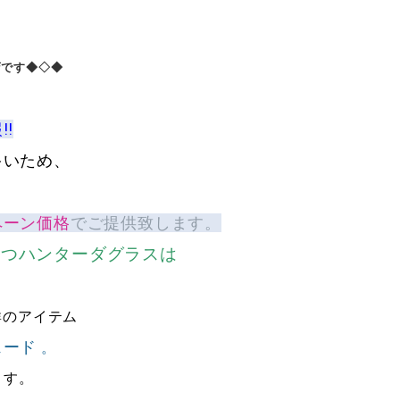
店です
◆◇◆
!
多いため、
ペーン価格
でご提供致します。
持つハンターダグラスは
群のアイテム
ェード
。
ます。