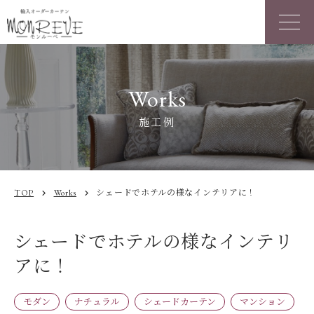
Works
施工例
TOP
Works
シェードでホテルの様なインテリアに！
chevron_right
chevron_right
シェードでホテルの様なインテリ
アに！
モダン
ナチュラル
シェードカーテン
マンション