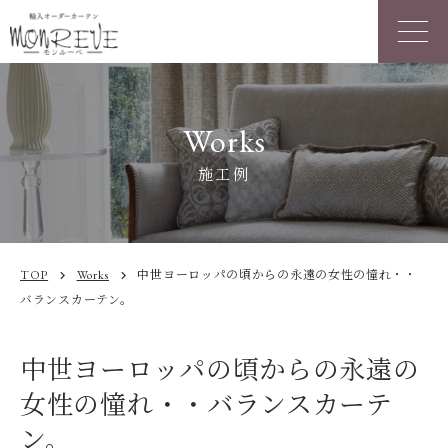
Works
施工例
TOP
Works
中世ヨーロッパの頃からの永遠の女性の憧れ・・
chevron_right
chevron_right
バランスカーテン。
中世ヨーロッパの頃からの永遠の
女性の憧れ・・バランスカーテ
ン。