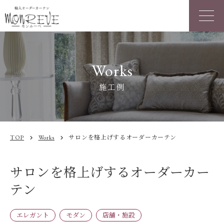
Works
施工例
TOP
Works
サロンを格上げするオーダーカーテン
chevron_right
chevron_right
サロンを格上げするオーダーカー
テン
エレガント
モダン
店舗・施設