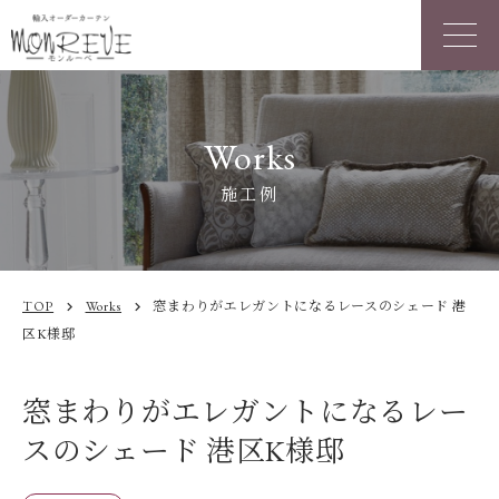
Works
施工例
TOP
Works
窓まわりがエレガントになるレースのシェード 港
chevron_right
chevron_right
区K様邸
窓まわりがエレガントになるレー
スのシェード 港区K様邸