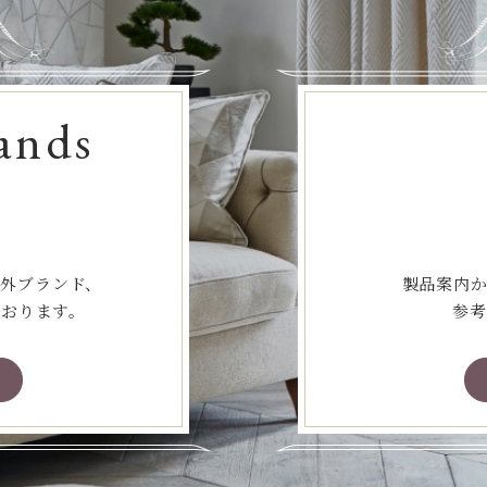
ands
海外ブランド、
製品案内か
ております。
参考