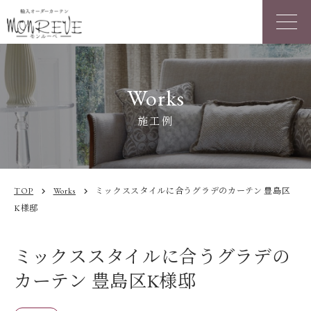
Works
施工例
TOP
Works
ミックススタイルに合うグラデのカーテン 豊島区
chevron_right
chevron_right
K様邸
ミックススタイルに合うグラデの
カーテン 豊島区K様邸