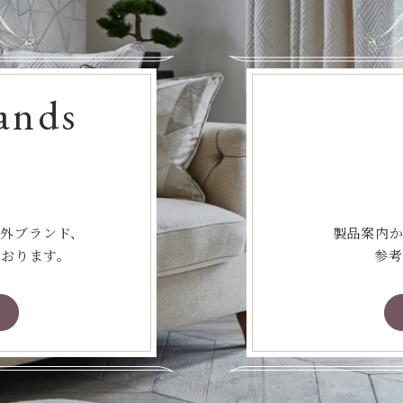
ands
海外ブランド、
製品案内か
ております。
参考