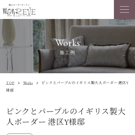
Works
施工例
TOP
Works
ピンクとパープルのイギリス製大人ボーダー 港区Y
chevron_right
chevron_right
様邸
ピンクとパープルのイギリス製大
人ボーダー 港区Y様邸