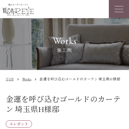
Works
施工例
TOP
Works
金運を呼び込むゴールドのカーテン 埼玉県H様邸
chevron_right
chevron_right
金運を呼び込むゴールドのカーテ
ン 埼玉県H様邸
エレガント