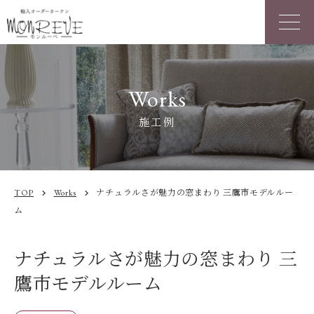
Works
施工例
TOP
Works
ナチュラルさが魅力の窓まわり 三鷹市モデルルー
chevron_right
chevron_right
ム
ナチュラルさが魅力の窓まわり 三
鷹市モデルルーム