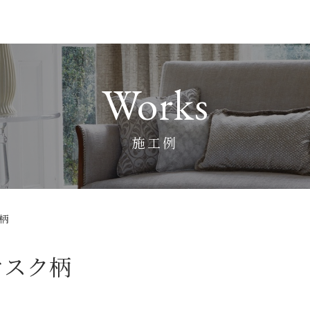
Works
施工例
柄
マスク柄