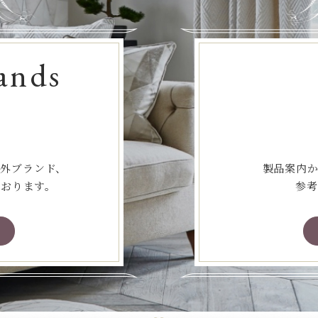
ands
海外ブランド、
製品案内か
ております。
参考