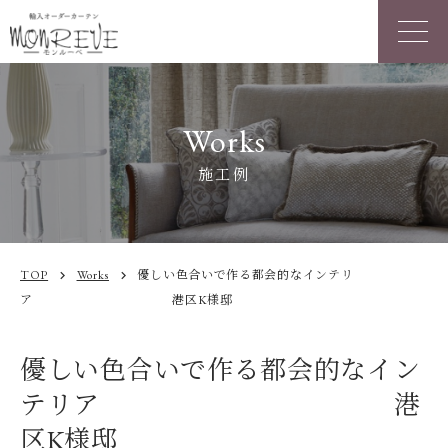
Works
施工例
TOP
Works
優しい色合いで作る都会的なインテリ
chevron_right
chevron_right
ア 港区K様邸
優しい色合いで作る都会的なイン
テリア 港
区K様邸