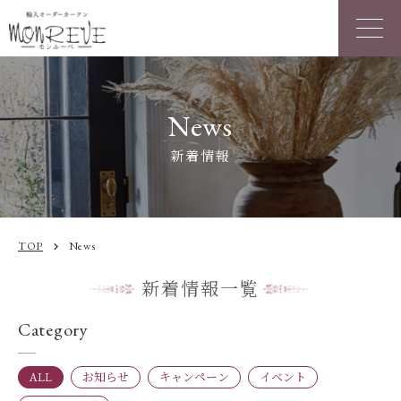
News
新着情報
TOP
News
chevron_right
新着情報一覧
Category
ALL
お知らせ
キャンペーン
イベント