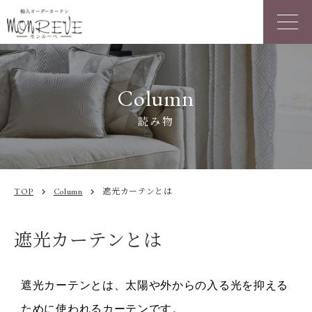
Column
読み物
TOP
Column
遮光カーテンとは
chevron_right
chevron_right
遮光カーテンとは
遮光カーテンとは、太陽や外からの入る光を抑える
ために使われるカーテンです。