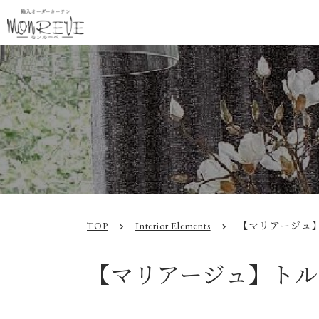
TOP
Interior Elements
【マリアージュ
chevron_right
chevron_right
【マリアージュ】トル