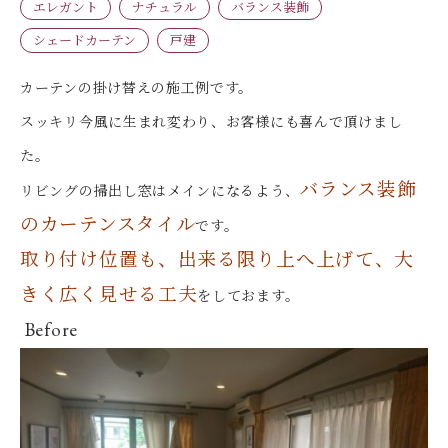
エレガント
ナチュラル
バランス装飾
シェードカーテン
戸建
カーテンの掛け替えの施工例です。
スッキリ今風に生まれ変わり、お客様にも喜んで頂けまし
た。
バランス装飾
リビングの掃出し窓はメインになるよう、
のカーテンスタイル
です。
取り付け位置も、出来る限り上へ上げて、大
きく広く見せる工夫
をしておます。
Before