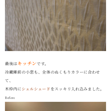
キッチン
最後は
です。
冷蔵庫前の小窓も、全体のぬくもりカラーに合わせ
て、
木枠内に
シェルシェード
をスッキリ入れ込みました。
Before