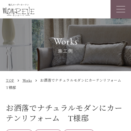
Works
施工例
TOP
Works
お洒落でナチュラルモダンにカーテンリフォーム
chevron_right
chevron_right
T様邸
お洒落でナチュラルモダンにカー
テンリフォーム T様邸