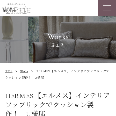
Works
施工例
TOP
Works
HERMES 【エルメス】インテリアファブリックで
chevron_right
chevron_right
クッション製作！ U様邸
HERMES 【エルメス】インテリア
ファブリックでクッション製
作！ U様邸