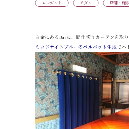
エレガント
モダン
店舗・施
白金にあるBarに、間仕切りカーテンを取
ミッドナイトブルーのベルベット生地
でハ