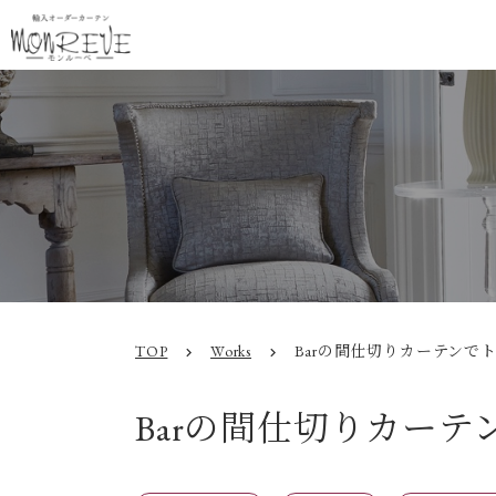
TOP
Works
Barの間仕切りカーテンで
chevron_right
chevron_right
Barの間仕切りカー