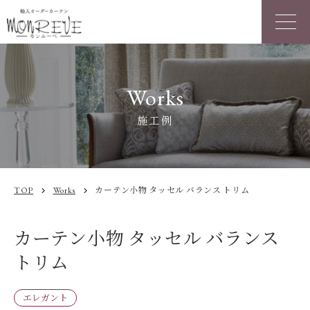
Works
施工例
TOP
Works
カーテン小物 タッセル バランス トリム
chevron_right
chevron_right
カーテン小物 タッセル バランス
トリム
エレガント