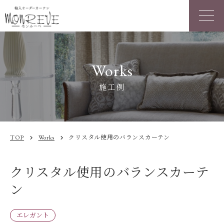
Works
施工例
TOP
Works
クリスタル使用のバランスカーテン
chevron_right
chevron_right
クリスタル使用のバランスカーテ
ン
エレガント