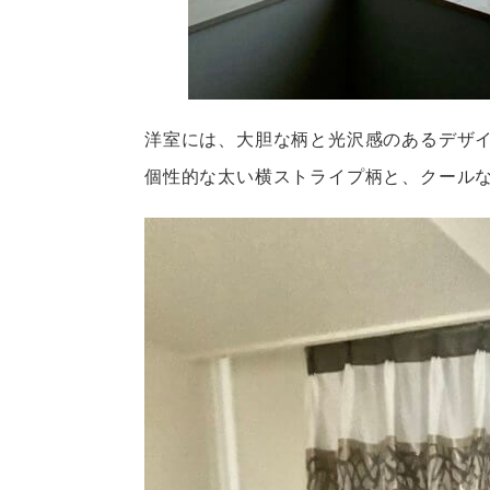
洋室には、大胆な柄と光沢感のあるデザ
個性的な
太い横ストライプ柄と、クール