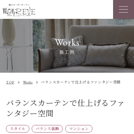
Works
施工例
TOP
Works
バランスカーテンで仕上げるファンタジー空間
chevron_right
chevron_right
バランスカーテンで仕上げるファ
ンタジー空間
スタイル
バランス装飾
マンション