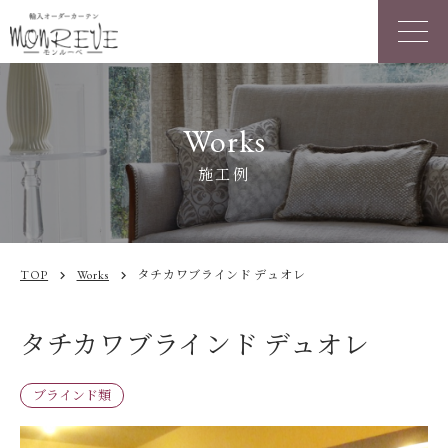
Works
施工例
TOP
Works
タチカワブラインド デュオレ
chevron_right
chevron_right
タチカワブラインド デュオレ
ブラインド類