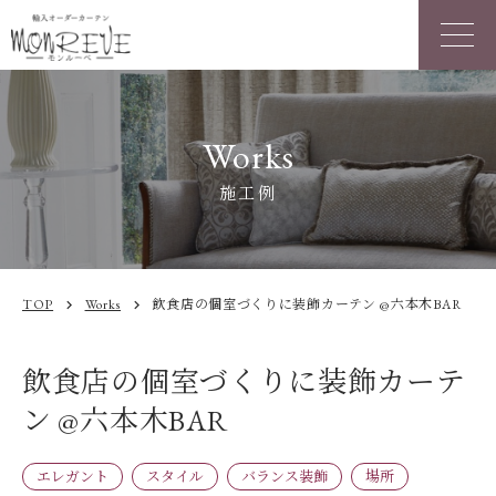
Works
施工例
TOP
Works
飲食店の個室づくりに装飾カーテン @六本木BAR
chevron_right
chevron_right
飲食店の個室づくりに装飾カーテ
ン @六本木BAR
エレガント
スタイル
バランス装飾
場所