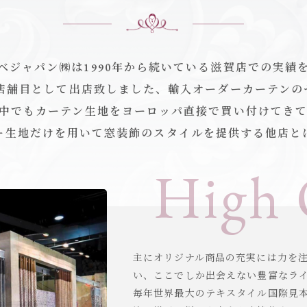
ベジャパン㈱は1990年から続いている滋賀店での実績
二店舗目として出店致しました、輸入オーダーカーテン
中でもカーテン生地をヨーロッパ直接で買い付けてき
ー生地だけを用いて窓装飾のスタイルを提供する他店と
High 
主にオリジナル商品の充実には力を
い、ここでしか出会えない豊富なラ
毎年世界最大のテキスタイル国際見