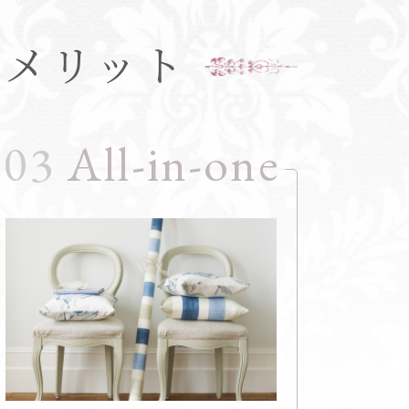
・
メリット
03
All-in-one