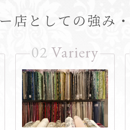
ー店としての強み
02
Variery