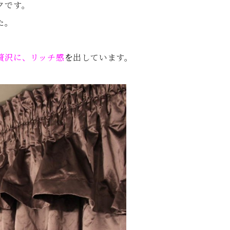
クです。
た。
贅沢に、リッチ感
を
出しています。